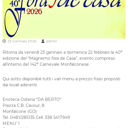
e
o
d
i
M
o
n
f
a
23 Gennaio 2026
admin
l
c
Ritorna da venerdì 23 gennaio a domenica 22 febbraio la 40°
o
edizione del “Magnemo fora de Casa”, evento compreso
n
all’interno del 142° Carnevale Monfalconese.
e
Qui sotto disponibili tutti i vari menu a prezzo fisso proposti
dai locali aderenti.
Enoteca Osteria “DA BERTO”
Piazza C.B. Cavour, 8
Monfalcone (GO)
Tel. 0481/285135 Cell. 338 5417949
MENU’ 1