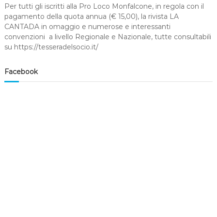
Per tutti gli iscritti alla Pro Loco Monfalcone, in regola con il
e
o
d
pagamento della quota annua (€ 15,00), la rivista LA
i
CANTADA in omaggio e numerose e interessanti
M
convenzioni a livello Regionale e Nazionale, tutte consultabili
o
su https://tesseradelsocio.it/
n
f
a
Facebook
l
c
o
n
e