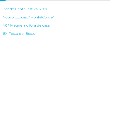
Bando CantaFestival 2026
Nuovo podcast “MonfalCome”
40° Magnemo fora de casa
13^ Festa del Bosco!
Piccola guida ai parchi e giardini di Monfalcone
rchivi
ategorie