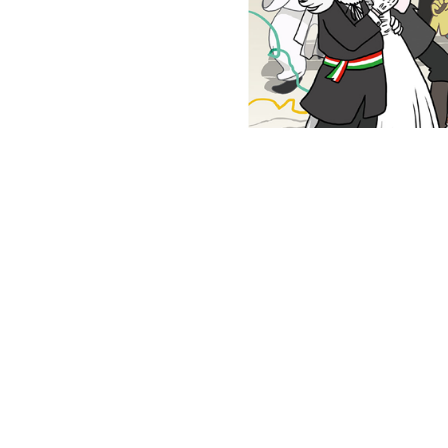
40° Mag
ADMIN
23 GE
Ritorna da vener
“Magnemo fora d