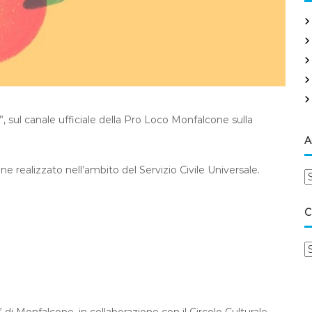
:
 sul canale ufficiale della Pro Loco Monfalcone sulla
A
realizzato nell’ambito del Servizio Civile Universale.
A
r
c
C
h
i
C
v
a
i
t
e
g