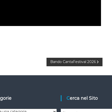
Bando CantaFestival 2026
egorie
Cerca nel Sito
C