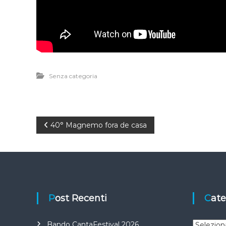
Senza categoria
N
40° Magnemo fora de casa
a
v
i
Post Recenti
Cat
g
C
Bando CantaFestival 2026