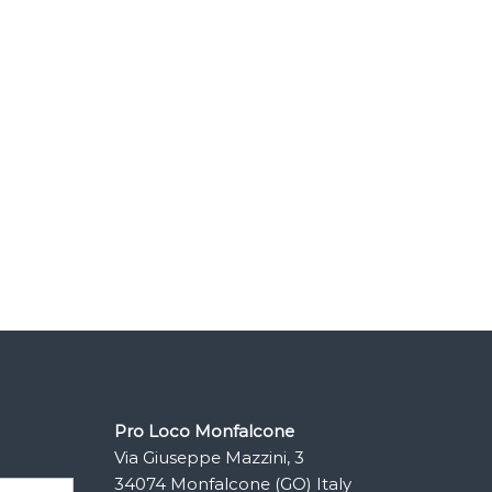
Pro Loco Monfalcone
Via Giuseppe Mazzini, 3
34074 Monfalcone (GO) Italy