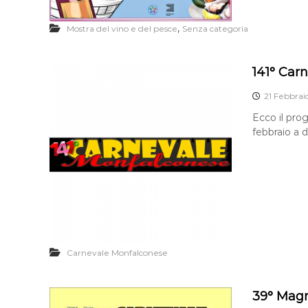
L
o
,
Mostra del vino e del pesce
Senza categoria
c
o
d
141° Car
i
M
21 Febbrai
o
Ecco il pro
n
febbraio a 
f
a
l
c
o
n
e
Carnevale Monfalconese
39° Mag