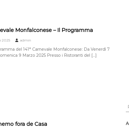
nevale Monfalconese – Il Programma
o 2025
admin
gramma del 141° Carnevale Monfalconese: Da Venerdì 7
domenica 9 Marzo 2025 Presso i Ristoranti del […]
C
e
r
c
nemo fora de Casa
A
a