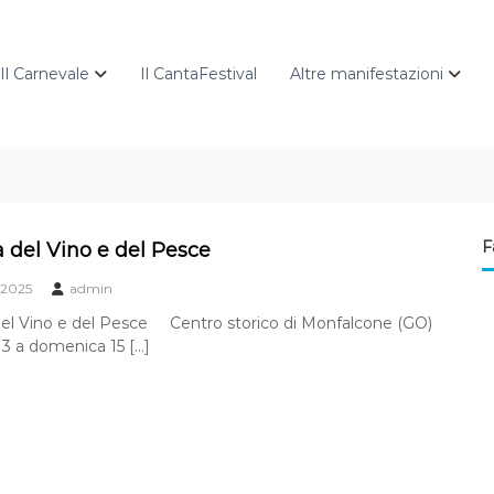
Il Carnevale
Il CantaFestival
Altre manifestazioni
F
a del Vino e del Pesce
 2025
admin
del Vino e del Pesce Centro storico di Monfalcone (GO)
13 a domenica 15 […]