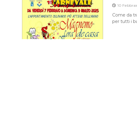
10 Febbrai
Come da tra
per tutti i 
Carnevale Monfalconese
Servizio 
16 Gennai
Presenta do
pochi minuti