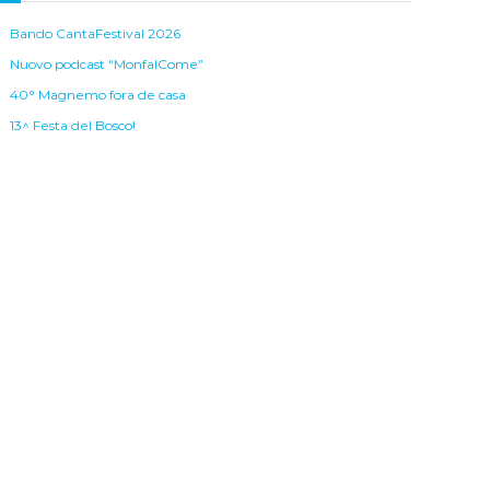
Bando CantaFestival 2026
Nuovo podcast “MonfalCome”
40° Magnemo fora de casa
13^ Festa del Bosco!
Piccola guida ai parchi e giardini di Monfalcone
rchivi
ategorie